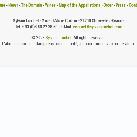
me
-
News
-
The Domain
-
Wines
-
Map of the Appellations
-
Order
-
Press
-
Cont
Sylvain Loichet - 2 rue d'Aloxe Corton - 21200 Chorey-les-Beaune
Tel: + 33 (0)3 80 22 38 60 - E-Mail:
contact@sylvainloichet.com
© 2023
Sylvain Loichet
. All rights reserved.
L'abus d'alcool est dangereux pour la santé, à consommer avec modération.